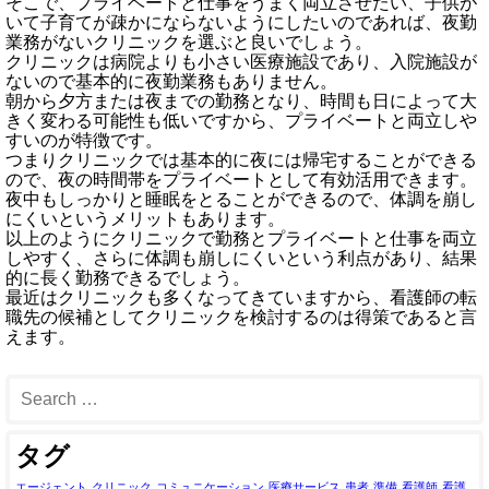
そこで、プライベートと仕事をうまく両立させたい、子供が
いて子育てが疎かにならないようにしたいのであれば、夜勤
業務がないクリニックを選ぶと良いでしょう。
クリニックは病院よりも小さい医療施設であり、入院施設が
ないので基本的に夜勤業務もありません。
朝から夕方または夜までの勤務となり、時間も日によって大
きく変わる可能性も低いですから、プライベートと両立しや
すいのが特徴です。
つまりクリニックでは基本的に夜には帰宅することができる
ので、夜の時間帯をプライベートとして有効活用できます。
夜中もしっかりと睡眠をとることができるので、体調を崩し
にくいというメリットもあります。
以上のようにクリニックで勤務とプライベートと仕事を両立
しやすく、さらに体調も崩しにくいという利点があり、結果
的に長く勤務できるでしょう。
最近はクリニックも多くなってきていますから、看護師の転
職先の候補としてクリニックを検討するのは得策であると言
えます。
タグ
エージェント
クリニック
コミュニケーション
医療サービス
患者
準備
看護師
看護