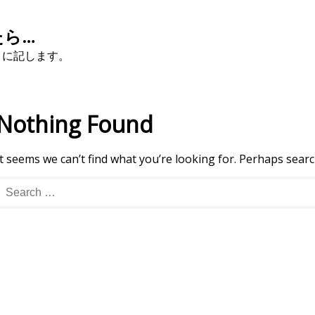
たら…
こに記します。
Nothing Found
It seems we can’t find what you’re looking for. Perhaps searc